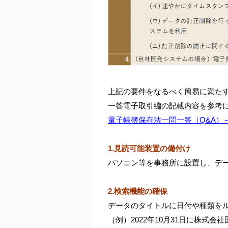
上記の要件をなるべく簡易に満た
一答電子取引編の記載内容を参考
電子帳簿保存法一問一答（Q&A）
1.見読可能装置の備付け
パソコン等を事務所に設置し、デ
2.検索機能の確保
データのタイトルに日付や種類を
（例）2022年10月31日に株式会社