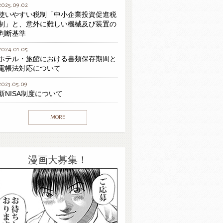
2025.09.02
使いやすい税制「中小企業投資促進税
制」と、意外に難しい機械及び装置の
判断基準
2024.01.05
ホテル・旅館における書類保存期間と
電帳法対応について
2023.05.09
新NISA制度について
MORE
漫画大募集！