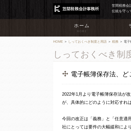
笠間税務会
伝統を守っ
ホーム
HOME
HOME
>
しっておくべき制度と用語
>
税務
>
電子
しっておくべき制
電子帳簿保存法、ど
2022年1月より電子帳簿保存法が
が、具体的にどのように対応すれ
今回の改正は「義務」と「任意適
社にとっては要件の大幅緩和によ