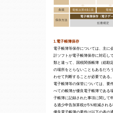
1.電子帳簿保存
電子帳簿等保存については、主に
計ソフトが電子帳簿保存に対応し
類と違って、国税関係帳簿（総勘
の場所をとらないこともあるだろ
わせて判断することが必要である
電子帳簿等の保管については、要
べての帳簿が優良電子帳簿である
子帳簿に記録された事項に関して
る過少申告加算税が5％軽減され
優良電子帳簿の要件は以下の表の