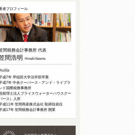
著者プロフィール
笠間税務会計事務所 代表
笠間浩明
Hiroaki Kasama
Profile
平成7年 早稲田大学法学部卒業
平成7年 中央クーパース・アンド・ライブラ
ンド国際税務事務所
現税理士法人プライスウォーターハウスクー
パース）入所
平成11年 笠間商産株式会社 取締役就任
平成17年 笠間税務会計事務所 開業