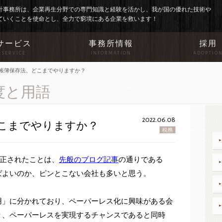
計事務所は、企業再生分野での専門知識と経験を活かし、我が国の優れた技術や
ていくことを使命とし、全力で窮境にある企業を救います！
サービス
事務所情報
採用
SERVICE
INFORMATION
ADOPTIO
帳簿保存法、どこまでやりますか？
度と用語
2022.06.08
こまでやりますか？
税務
改正されたことは、
先般のブログ記事
の通りである
ばよいのか、ピンとこない会社も多いと思う。
用」に分かれており、ペーパーレス化に興味がある会
り、
ペーパーレスを実現するチャンスであると同時