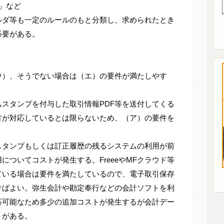
0」など
ルダ等も一定のルールのもと分類し、求められたとき
必要がある。
ウ）、そうでない場合は（エ）の要件が満たしやす
スタンプを付与した取引情報PDF等を送付してくる
方が対応しているとは限らないため、（ア）の要件を
スタンプもしくは訂正履歴の残るシステムの利用が前
についてコストが発生する。FreeeやMFクラウド等
ている場合は要件を満たしているので、電子取引保存
けばよい。弥生会計や勘定奉行などの会計ソフトを利
応可能なため多少の追加コストが発生するが会計デー
トがある。