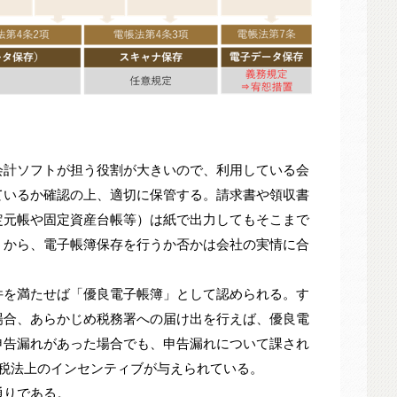
会計ソフトが担う役割が大きいので、利用している会
ているか確認の上、適切に保管する。請求書や領収書
定元帳や固定資産台帳等）は紙で出力してもそこまで
うから、電子帳簿保存を行うか否かは会社の実情に合
。
件を満たせば「優良電子帳簿」として認められる。す
場合、あらかじめ税務署への届け出を行えば、優良電
申告漏れがあった場合でも、申告漏れについて課され
る税法上のインセンティブが与えられている。
通りである。