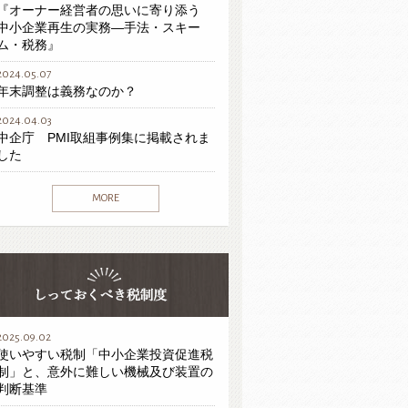
『オーナー経営者の思いに寄り添う
中小企業再生の実務―手法・スキー
ム・税務』
2024.05.07
年末調整は義務なのか？
2024.04.03
中企庁 PMI取組事例集に掲載されま
した
MORE
2025.09.02
使いやすい税制「中小企業投資促進税
制」と、意外に難しい機械及び装置の
判断基準