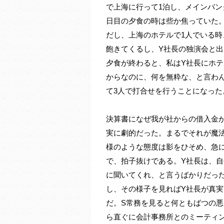
で上海に行って1泊し、メインバン
日目の夕食の時は些か焦っていた
だし、上海のホテルで1人でいる
飽きてくるし、Y社長の独演会と
夕食が終わると、私はY社長にホテ
からなのに、何を無粋な、と言わ
て3人で打合せを行うことになった
決算書になぜ我が社からの借入金
実に劇的だった。まるでそれが魔
様のような態度は影をひそめ、急
で、拍子抜けである。Y社長は、
に聞いてくれ、と言うばかりだっ
し、その様子を見ればY社長が真
だ。S常務を見ると何ともばつの
ら直ぐに会計事務所とのミーティ