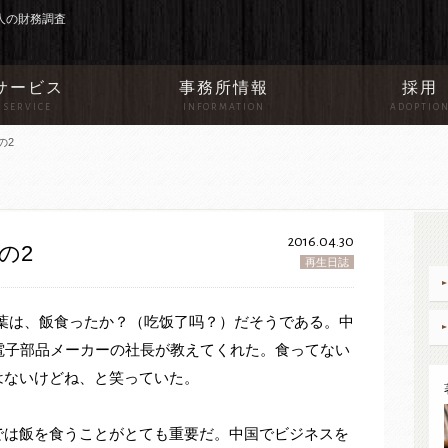
人の財務調査
サービス
事務所情報
採用
SERVICE
INFORMATION
ADOPTIO
の2
2016.04.30
の2
再生日誌
にあたる言葉は、飯食ったか？（吃饭了吗？）だそうである。中
電子部品メーカーの社長が教えてくれた。食ってない
はないけどね、と笑っていた。
では飯を食うことがとても重要だ。中国でビジネスを