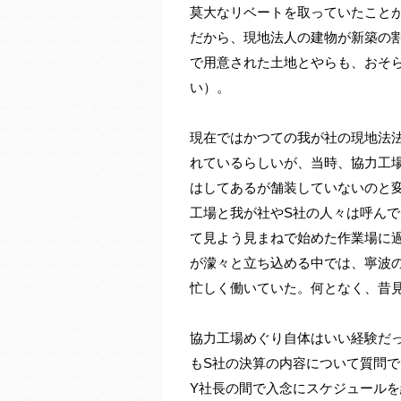
莫大なリベートを取っていたこと
だから、現地法人の建物が新築の
で用意された土地とやらも、おそ
い）。
現在ではかつての我が社の現地法
れているらしいが、当時、協力工
はしてあるが舗装していないのと
工場と我が社やS社の人々は呼ん
て見よう見まねで始めた作業場に
が濛々と立ち込める中では、寧波
忙しく働いていた。何となく、昔
協力工場めぐり自体はいい経験だ
もS社の決算の内容について質問で
Y社長の間で入念にスケジュールを