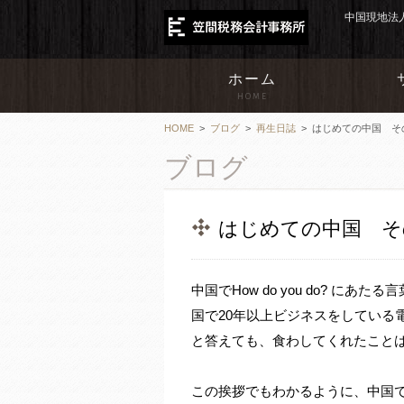
中国現地法
ホーム
HOME
HOME
>
ブログ
>
再生日誌
>
はじめての中国 そ
ブログ
はじめての中国 そ
中国でHow do you do? 
国で20年以上ビジネスをしている
と答えても、食わしてくれたこと
この挨拶でもわかるように、中国