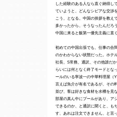
した経験のある人なら直ぐ納得し
ていようと、どんなシビアな交渉
こう、となる。中国の挨拶を教え
多かったから、そうなったんだろ
中国に来ると飯第一優先主義に直
初めての中国出張でも、仕事の合
のかわからない状態だった。ホテル
社長、S常務、通訳、その他誰だか
らいには何となく終了モードとな
ールのいる寧波一の中華料理屋（
言えば魚介が有名であるが、その
並び、客は好きな食材を水槽を見
部屋の真ん中にプールがあり、ア
できるのか、と通訳に聞くと、も
す、あれは注文できません、と言