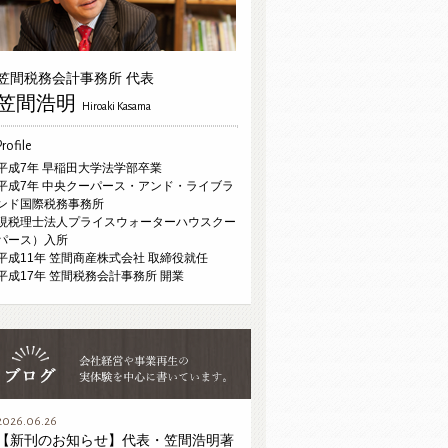
笠間税務会計事務所 代表
笠間浩明
Hiroaki Kasama
Profile
平成7年 早稲田大学法学部卒業
平成7年 中央クーパース・アンド・ライブラ
ンド国際税務事務所
現税理士法人プライスウォーターハウスクー
パース）入所
平成11年 笠間商産株式会社 取締役就任
平成17年 笠間税務会計事務所 開業
2026.06.26
【新刊のお知らせ】代表・笠間浩明著