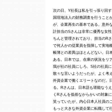
次の日、Y社長は私を引っ張り回
国現地法人の財務調査を行うこと
が、企業再生の基本である。意外
計担当のSさんは非常に優秀な女
ちんと管理されており、担当のR
で何人かの従業員を指揮して実地
帳簿との差異はほとんどない。日
ある。日本では、在庫の状況をリ
我が社の社員にしろ、S社の社員
散々な言いようだったが、よく考
外資企業で働くエリートなのだ。
る。Rさんは、日本語も堪能なう
くRさんを低俗なからかいの対象
笑っていたが、内心日本人社員の
もっと大きな外資企業に転職して