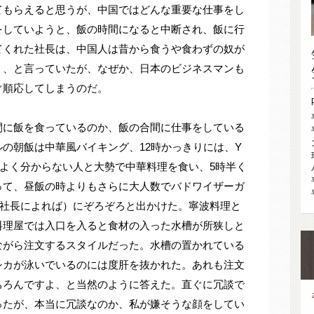
てもらえると思うが、中国ではどんな重要な仕事をし
をしていようと、飯の時間になると中断され、飯に行
てくれた社長は、中国人は昔から食うや食わずの奴が
う、と言っていたが、なぜか、日本のビジネスマンも
ぐ順応してしまうのだ。
間に飯を食っているのか、飯の合間に仕事をしている
の朝飯は中華風バイキング、12時かっきりには、Y
よく分からない人と大勢で中華料理を食い、5時半く
って、昼飯の時よりもさらに大人数でバドワイザーガ
Y社長によれば）にぞろぞろと出かけた。寧波料理と
料理屋では入口を入ると食材の入った水槽が所狭しと
ながら注文するスタイルだった。水槽の置かれている
シカが泳いでいるのには度肝を抜かれた。あれも注文
ちろんですよ、と当然のように答えた。直ぐに冗談で
ったが、本当に冗談なのか、私が嫌そうな顔をしてい