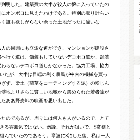
が判明した。建築費の大半が役人の懐に入っていたの
割にオンボロに見えたわけである。特別の取り計らい
らく誰も欲しがらない余った土地だったに違いな
法人の周囲にも立派な道ができ、マンションが建設さ
場へ行く道は、舗装もしていないデコボコ道か、舗装
変わらないデコボコ道しかなかった。協力工場、協力
でいたが、大半は目端の利く農民が中古の機械を買っ
過ぎず、染土（藺草をコーティングする泥）の粉じん
の僻地よりさらに貧しい地域から集められた若者達が
見たああ野麦峠の映画を思い出した。
ったのであるが、周りには何人も人がいるので、とて
きる雰囲気ではない。勿論、それが狙いで、S常務と
組んでいたのであろう。寧波に3泊した後、私は一人