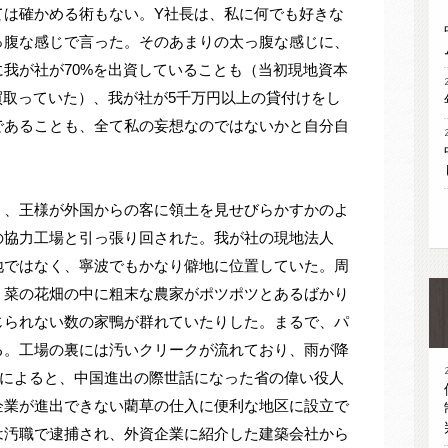
ては確かめる術もない。Y社長は、私に何でも好きな
っ腹な感じで言った。そのあまりの太っ腹な感じに、
我が社が70%を出資していることも（当初現地資本
買取っていた）、我が社が5千万円以上の貸付けをし
であることも、全て私の妄想なのではないかと自分自
く、王様が外国からの客に領土を見せびらかすかのよ
の協力工場と引っ張り回された。我が社の現地法人
地ではなく、寧波でもかなり僻地に位置していた。周
く菜の花畑の中に粗末な農家がポツポツとあるばかり
じられない数の家鴨が群れていたりした。まるで、パ
る。工場の裏には汚いクリークが流れており、雨が降
務によると、中国進出の際世話になった省の偉い役人
企業が進出できない藺草の仕入に便利な地区に設立で
は汚職で逮捕され、外資企業に紹介した建築会社から