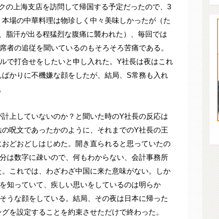
クの上海支店を訪問して帰国する予定だったので、3
。本場の中華料理は物珍しく中々美味しかったが（た
時、脂汗が出る程猛烈な腹痛に襲われた）、毎回では
出席者の追従を聞いているのもそろそろ苦痛である。
ルで打合せをしたいと申し入れた。Y社長は夜はこれ
んばかりに不機嫌な顔をしたが、結局、S常務も入れ
。
が計上していないのか？と聞いた時のY社長の反応は
法の呪文であったかのように、それまでのY社長の王
におどおどしはじめた。開き直られると思っていたの
自分は数字に疎いので、何もわからない、会計事務所
た。これでは、わざわざ中国に来た意味がない。しか
実を知っていて、疾しい思いをしているのは明らか
悪そうな顔をしている。結局、その夜は日本に帰った
ングを設定することを約束させただけで終わった。