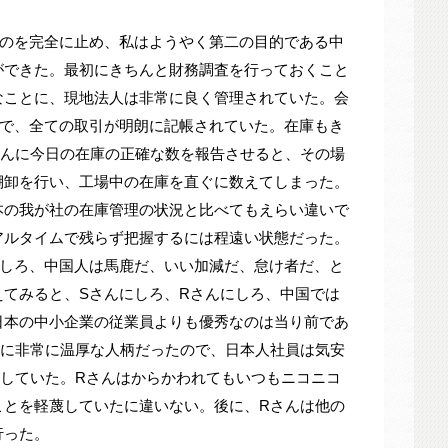
すのを完全に止め、私はようやく第二の目的である中
ができた。最初にきちんと財務調査を行っておくこと
なことに、現地法人は非常に良く管理されていた。会
性で、全ての取引が明朗に記帳されていた。在庫もき
さんに今日の在庫の正確な数を報告させると、その場
棚卸を行い、工場中の在庫を直ぐに数えてしまった。
本の我が社の在庫管理の状況と比べてもえらい違いで
アルタイムで残らず把握するには程遠い状態だった。
にしろ、中国人は馬鹿だ、いい加減だ、怠け者だ、と
えてみると、Sさんにしろ、Rさんにしろ、中国では
日本の中小企業の従業員よりも優秀なのは当り前であ
えに非常に温厚な人柄だったので、日本人社員は気安
にしていた。Rさんはからかわれてもいつもニコニコ
ことを軽蔑していたに違いない。後に、Rさんは他の
行った。