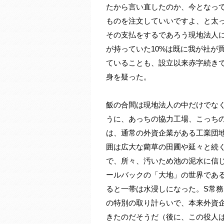
たから言い直したのか、今となっ
ものを注文していいですよ、と太
その支払をするであろう現地法人に
が持っていた10%は既に我が社が
ていることも、設立以来赤字続き
身を疑った。
飯の合間は現地法人の中だけでな
うに、あっちの協力工場、こっち
は、通常の外資企業がある工業団
囲は広大な藺草の田圃や延々と続
で、所々、汚いため池の泥水に信
ールバックの「大地」の世界であ
ると一帯は水浸しになった。S常
の特別の取り計らいで、本来外資
きたのだそうだ（後に、この役人