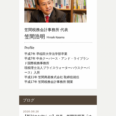
笠間税務会計事務所 代表
笠間浩明
Hiroaki Kasama
Profile
平成7年 早稲田大学法学部卒業
平成7年 中央クーパース・アンド・ライブラン
ド国際税務事務所
現税理士法人プライスウォーターハウスクーパ
ース）入所
平成11年 笠間商産株式会社 取締役就任
平成17年 笠間税務会計事務所 開業
ブログ
2026.06.26