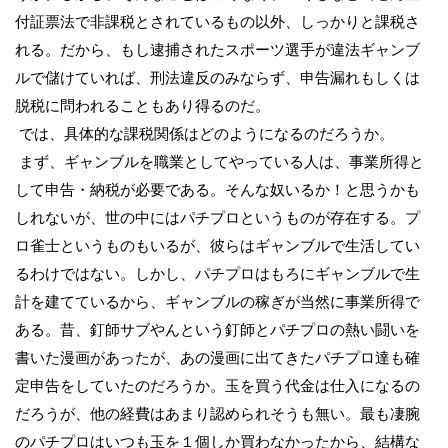
付証票法で非課税とされているもの以外、しっかりと課税さ
れる。だから、もし逮捕されたスポーツ選手が違法ギャンブ
ルで儲けていれば、刑法違反のみならず、申告漏れもしくは
脱税に問われることもあり得るのだ。
では、具体的な課税関係はどのようになるのだろうか。
まず、ギャンブルを職業としてやっている人は、事業所得と
して申告・納税が必要である。そんな奴いるか！と思うかも
しれないが、世の中にはパチプロというものが存在する。プ
ロ雀士というものもいるが、彼らはギャンブルで生活してい
るわけではない。しかし、パチプロはもろにギャンブルで生
計を建てているから、ギャンブルの稼ぎが当然に事業所得で
ある。昔、釘師サブやんという釘師とパチプロの熱い闘いを
書いた漫画があったが、あの漫画に出てきたパチプロ達も確
定申告をしていたのだろうか。玉を買う代金は仕入になるの
だろうが、他の経費はあまり認められそうも無い。最も凄腕
のパチプロはいつも玉を１個しか買わなかったから、結構な