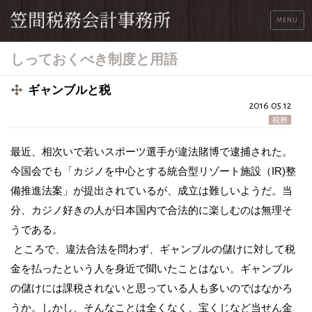
MENU
しっておくべき制度と用語
ギャンブルと税
2016.05.12
税務
最近、相次いで若いスポーツ選手が違法賭博で逮捕された。
今国会でも「カジノを中心とする統合型リゾート施設（IR)整
備推進法案」が提出されているが、成立は難しいようだ。当
分、カジノ好きの人が日本国内で合法的に楽しむのは無理そ
うである。
ところで、違法合法を問わず、ギャンブルの儲けに対して税
金を払ったという人を身近で聞いたことはない。ギャンブル
の儲けには課税されないと思っている人も多いのではなかろ
うか。しかし、そんなことは全くなく、宝くじなど当せん金