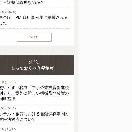
年末調整は義務なのか？
2024.04.03
中企庁 PMI取組事例集に掲載されま
した
MORE
2025.09.02
使いやすい税制「中小企業投資促進税
制」と、意外に難しい機械及び装置の
判断基準
2024.01.05
ホテル・旅館における書類保存期間と
電帳法対応について
2023.05.09