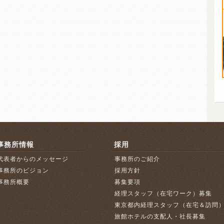
事務所情報
採用
代表者からのメッセージ
事務所のご紹介
事務所のビジョン
採用方針
事務所概要
募集要項
経理スタッフ（在宅ワーク）募集
東京都内経理スタッフ（在宅＆訪問
旅館ホテルの支配人・社長募集