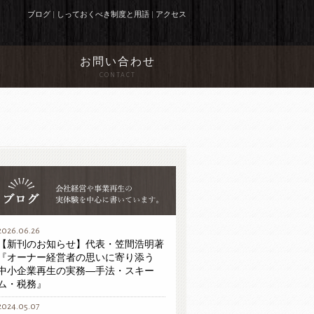
ブログ
|
しっておくべき制度と用語
|
アクセス
お問い合わせ
N
CONTACT
2026.06.26
【新刊のお知らせ】代表・笠間浩明著
『オーナー経営者の思いに寄り添う
中小企業再生の実務―手法・スキー
ム・税務』
2024.05.07