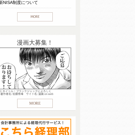
新NISA制度について
MORE
漫画大募集！
MORE